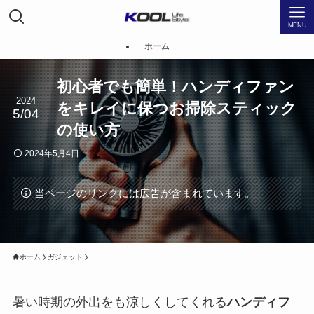
MENU
ホーム
初心者でも簡単！ハンディファン
2024
をキレイに保つお掃除スティック
5/04
の使い方
2024年5月4日
当ページのリンクには広告が含まれています。
ホーム
ガジェット
暑い時期の外出をも涼しくしてくれる
ハンディフ